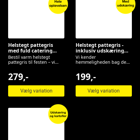
Helstegt pattegris
Helstegt pattegris -
med fuld catering
inklusiv udskæring
inkl. servering -
minimum 40 kuverter
Bestil varm helstegt
Vi kender
minimum 40 kuverter.
pattegris til festen – vi
hemmeligheden bag den
tilbereder, leverer og
perfekt tilberedte
udskærer, så du bare kan
pattegris
279,-
199,-
nyde
Vælg variation
Vælg variation