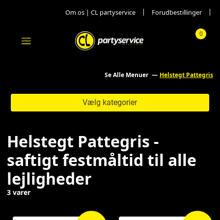
Om os | CL partyservice
Forudbestillinger
0
Menu
Totalpr
Se Alle Menuer
Helstegt Pattegris
Vælg kategorier
Helstegt Pattegris -
saftigt festmåltid til alle
lejligheder
3 varer