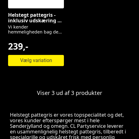
Helstegt pattegris -
inklusiv udskæring og
kartofler minimum 40
Vi kender
kuverter
hemmeligheden bag den
perfekt tilberedte
pattegris
239,-
Vælg variation
Viser 3 ud af 3 produkter
Helstegt pattegris er vores topspecialitet og det,
vores kunder efterspørger mest i hele
Sønderjylland og omegn. CL Partyservice leverer
en usammenlignelig helstegt pattegris, tilberedt i
specialgrille og udskåret frisk med personlig