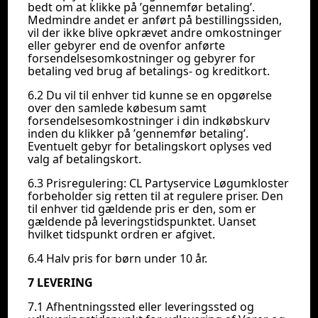
bedt om at klikke på ’gennemfør betaling’.
Medmindre andet er anført på bestillingssiden,
vil der ikke blive opkrævet andre omkostninger
eller gebyrer end de ovenfor anførte
forsendelsesomkostninger og gebyrer for
betaling ved brug af betalings- og kreditkort.
6.2 Du vil til enhver tid kunne se en opgørelse
over den samlede købesum samt
forsendelsesomkostninger i din indkøbskurv
inden du klikker på ’gennemfør betaling’.
Eventuelt gebyr for betalingskort oplyses ved
valg af betalingskort.
6.3 Prisregulering: CL Partyservice Løgumkloster
forbeholder sig retten til at regulere priser. Den
til enhver tid gældende pris er den, som er
gældende på leveringstidspunktet. Uanset
hvilket tidspunkt ordren er afgivet.
6.4 Halv pris for børn under 10 år.
7 LEVERING
7.1 Afhentningssted eller leveringssted og