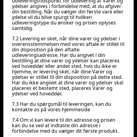
udleveringstidspunkt for udlevering af Varer og
ydelser angives i forbindelse med, at du afgiver
din bestilling. Når du vælger din første vare eller
ydelse vil du blive spurgt til hvilken
udleveringstype du ønsker og prisen oplyses
samtidig.
7.2 Levering er sket, når dine varer og ydelser i
overensstemmelsen med vores aftale er stillet til
din disposition på den aftalte
udleveringsadresse. Har du angivet i din
bestilling at dine varer og ydelser kan placeres
ved hoveddør eller andet sted, hvis du ikke er
hjemme, er levering sket, når dine Varer og
ydelser er stillet til din disposition på dette sted.
Har du ikke angivet at dine varer og ydelser skal
placeres et bestemt sted, placeres Varer og
ydelser ved hoveddør.
7.3 Har du spørgsmål til leveringen, kan du
kontakte os på vores hjemmeside
7.4 Om vi kan levere til din adresse og prisen
kan du se ved at indtaste din adresse i
forbindelse med du vælger dit første produkt.