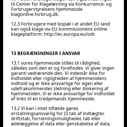
til Center for Klageløsning via Konkurrence- og
Forbrugerstyrelsens hjemmeside
klagonline.forbrug.dk.
12.3 Forbrugere med bopæl i et andet EU land
kan også klage via EU kommissionens online
klageplatform:
http://ec.europa.eu/odr
.
13 BEGRÆNSNINGER I ANSVAR
13.1 vores hjemmeside stilles til rådighed,
således som den er og forefindes. Vi giver ingen
garanti vedrørende den. Vi indestår ikke for
indholdet eller rigtigheden af hjemmesidens
indhold og er ikke ansvarlige for egen eller
udefrakommendes sletning eller blokering af
hjemmesiden. Vi er ikke ansvarlige for indholdet
af links til en tredjemands hjemmeside.
13.2 Vi kan i intet tilfælde gøres
erstatningsansvarlig for (i) tab af indtægter,
driftstab, forretningsmuligheder, tab eller
ødelæggelse af data eller genskabelse af data,