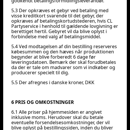
godkendt betalingsformidlingsleverandør.
5.3 Der opkræves et gebyr ved betaling med
visse kreditkort svarende til det gebyr, der
opkræves af betalingskortudstederen, hvis CL
Partyservice i henhold til gældende lovgivning er
berettiget hertil. Gebyret vil da blive oplyst i
forbindelse med valg af betalingsmiddel.
5.4 Ved modtagelsen af din bestilling reserveres
købesummen og den hæves når produktionen
begynder at blive forberedt 6 dage før
leveringsdatoen. Bemærk der skal forudbetales
da der er tale om madvarer som vi indkøber og
producerer specielt til dig.
5.5 Der afregnes i danske kroner, DKK
6 PRIS OG OMKOSTNINGER
6.1 Alle priser på hjemmesiden er angivet
inklusive moms. Herudover skal du betale
eventuelle forsendelsesomkostninger, der vil
blive oplyst på bestillingssiden, inden du bliver