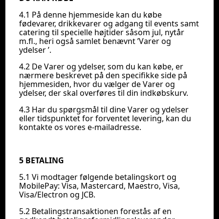
4.1 På denne hjemmeside kan du købe
fødevarer, drikkevarer og adgang til events samt
catering til specielle højtider såsom jul, nytår
m.fl., heri også samlet benævnt ’Varer og
ydelser ’.
4.2 De Varer og ydelser, som du kan købe, er
nærmere beskrevet på den specifikke side på
hjemmesiden, hvor du vælger de Varer og
ydelser, der skal overføres til din indkøbskurv.
4.3 Har du spørgsmål til dine Varer og ydelser
eller tidspunktet for forventet levering, kan du
kontakte os vores e-mailadresse.
5 BETALING
5.1 Vi modtager følgende betalingskort og
MobilePay: Visa, Mastercard, Maestro, Visa,
Visa/Electron og JCB.
5.2 Betalingstransaktionen forestås af en