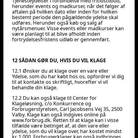
Tjenesteydelser i forbindelse med fritidstilbud,
herunder events og madkurser, når det følger af
aftalen på hvilken dato eller inden for hvilken
bestemt periode den pågældende ydelse skal
udføres. Herunder også køb og salg af
nytårsmenuer. Visse events eller madkurser kan
være planlagt til at blive afholdt inden
fortrydelsesfristens udløb er gennemført.
12 SÅDAN GØR DU, HVIS DU VIL KLAGE
12.1 Ønsker du at klage over en vare eller
Ydelse, som du har købt hos os, opfordrer vi dig
til at kontakte os skriftligt, hvorefter vi vil
behandle din klage.
12.2 Du kan også klage til Center for
Klageløsning, c/o Konkurrence og
Forbrugerstyrelsen, Carl Jacobsens Vej 35, 2500
Valby. Klage kan også indgives online på
www.forbrug.dk. Retten til at klage kan i visse
tilfælde være betinget af, at den vare eller
ydelse, som du vil klage over, har kostet mindst
kr. 1.000. Forbrugerklager kan også indbringes