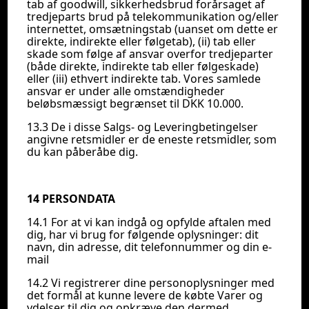
tab af goodwill, sikkerhedsbrud forårsaget af
tredjeparts brud på telekommunikation og/eller
internettet, omsætningstab (uanset om dette er
direkte, indirekte eller følgetab), (ii) tab eller
skade som følge af ansvar overfor tredjeparter
(både direkte, indirekte tab eller følgeskade)
eller (iii) ethvert indirekte tab. Vores samlede
ansvar er under alle omstændigheder
beløbsmæssigt begrænset til DKK 10.000.
13.3 De i disse Salgs- og Leveringbetingelser
angivne retsmidler er de eneste retsmidler, som
du kan påberåbe dig.
14 PERSONDATA
14.1 For at vi kan indgå og opfylde aftalen med
dig, har vi brug for følgende oplysninger: dit
navn, din adresse, dit telefonnummer og din e-
mail
14.2 Vi registrerer dine personoplysninger med
det formål at kunne levere de købte Varer og
ydelser til dig og opkræve den dermed