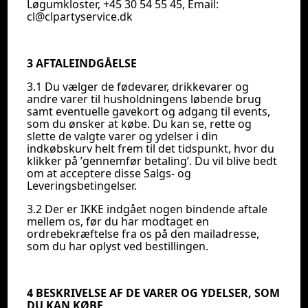
Løgumkloster, +45 30 54 55 45, Email:
cl@clpartyservice.dk
3 AFTALEINDGÅELSE
3.1 Du vælger de fødevarer, drikkevarer og
andre varer til husholdningens løbende brug
samt eventuelle gavekort og adgang til events,
som du ønsker at købe. Du kan se, rette og
slette de valgte varer og ydelser i din
indkøbskurv helt frem til det tidspunkt, hvor du
klikker på ’gennemfør betaling’. Du vil blive bedt
om at acceptere disse Salgs- og
Leveringsbetingelser.
3.2 Der er IKKE indgået nogen bindende aftale
mellem os, før du har modtaget en
ordrebekræftelse fra os på den mailadresse,
som du har oplyst ved bestillingen.
4 BESKRIVELSE AF DE VARER OG YDELSER, SOM
DU KAN KØBE