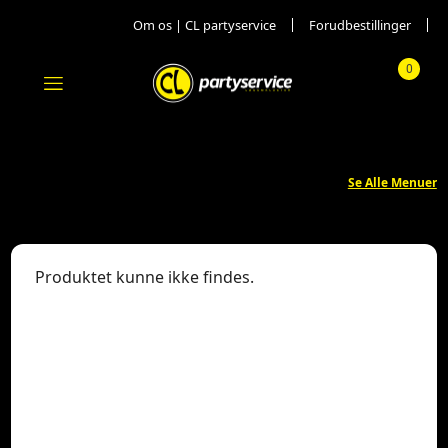
Om os | CL partyservice
Forudbestillinger
0
Menu
Totalpr
Se Alle Menuer
Produktet kunne ikke findes.